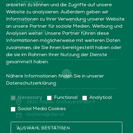
Company
anbieten zu können und die Zugriffe auf unsere
Website zu analysieren. Außerdem geben wir
Informationen zu Ihrer Verwendung unserer Website
Projekte
Impressum
an unsere Partner für soziale Medien, Werbung und
Kompetenzen
Datenschutz
Analysen weiter. Unsere Partner führen diese
Jobs
Informationen möglicherweise mit weiteren Daten
zusammen, die Sie ihnen bereitgestellt haben oder
Kontakt
die sie im Rahmen Ihrer Nutzung der Dienste
gesammelt haben.
Social icon
Nähere Informationen finden Sie in unserer
Datenschutzerklärung
.
Necessary
Functional
Analytical
3820 Raabs,
Großauerstraße 6
Social Media Cookies
tischlerei@tiller.at
+43 (0)2846/241
AUSWAHL BESTÄTIGEN