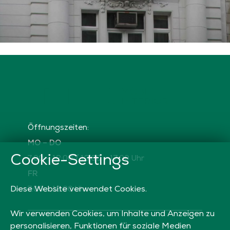
Öffnungszeiten:
MO – DO
Cookie-Settings
7:00 – 12:00 / 13:00 – 17:00 Uhr
FR
7:00 – 12:00 Uhr
Diese Website verwendet Cookies.
Wir verwenden Cookies, um Inhalte und Anzeigen zu
personalisieren, Funktionen für soziale Medien